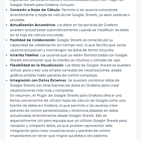
Google Sheets para Grafana incluyen:
Conexión a Hojas de Cálculo:
Permite a los usuarios conectarse
directamente a hojas de cálculo de Google Sheets, ya sean públicas o
privadas.
Actualización Automática:
Los datos en los paneles de Grafana
pueden actualizarse automáticamente cuando se modifican los datos
en la hoja de cálculo vinculada.
Facilidad de Colaboración:
Google Sheets es conocido por su
capacidad de colaboración en tiempo real, lo que facilita que varios
usuarios actualicen y mantengan los datos de forma conjunta.
Interfaz Familiar:
Los usuarios que ya estén familiarizados con Google
Sheets encontrarán que la interfaz es intuitiva y cómoda de usar.
Flexibilidad en la Visualización:
Los datos de Google Sheets se pueden
utilizar para crear una amplia variedad de visualizaciones, desde
gráficos simples hasta paneles de control complejos.
Integración con Datos Externos:
Se pueden combinar datos de
Google Sheets con otras fuentes de datos en Grafana para crear
visualizaciones más ricas y completas.
En resumen, el Plugin de Google Sheets para Grafana ofrece una
forma conveniente de utilizar hojas de cálculo de Google como una
fuente de datos en Grafana, lo que permite a los usuarios crear
paneles de control personalizados y dinámicos basados en datos
actualizados directamente desde Google Sheets. Esto es
especialmente útil para equipos que ya utilizan Google Sheets para
recopilar y compartir datos, ya que pueden aprovechar esta
integración para crear visualizaciones y paneles de control
impactantes sin tener que migrar sus datos a otro sistema.