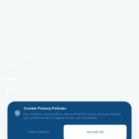
Login
Development
Register
Business
Blog
Marketing
Contact
Lifestyle
Certificate Validation
Health
Become Instructor
Academics
Privacy and Terms
Design
About us
Contact US
Madrid, Spain
info@gatoru.com
Cookie Privacy Policies
Our website uses cookies, mainly from 3rd party services. Define
your preferences or agree to our use of cookies.
© 2026 GATORU ACADEMY All Rights Reserved. Empowering Learning
More Details
Accept All
Worldwide.