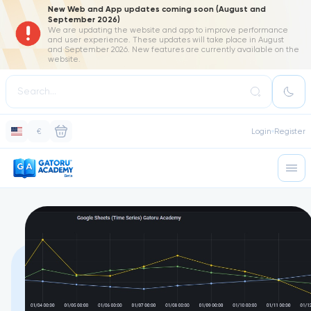
New Web and App updates coming soon (August and
September 2026)
We are updating the website and app to improve performance
and user experience. These updates will take place in August
and September 2026. New features are currently available on the
website.
€
Login
Register