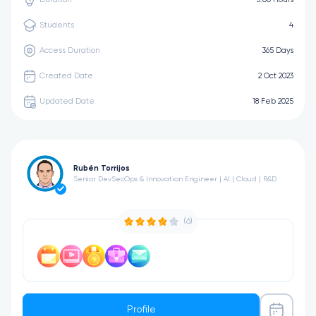
Students
4
Access Duration
365 Days
Created Date
2 Oct 2023
Updated Date
18 Feb 2025
Rubén Torrijos
Senior DevSecOps & Innovation Engineer | AI | Cloud | R&D
(6)
Profile