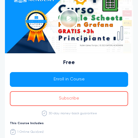
Free
Enroll in Course
Subscribe
30-day money-back guarantee
This Course Includes
1 Online Quiz(zes)