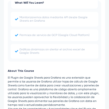
What Will You Learn?
Monitorizaremos datos mediante API desde Google
Sheets en Grafana
Permisos de servicio de GCP (Google Cloud Platform)
Gráficas dinámicas sin alertar el archivo excel de
Google Sheets
About This Course
El Plugin de Google Sheets para Grafana es una extensión que
permite a los usuarios de Grafana utilizar hojas de cálculo de Google
Sheets como fuente de datos para crear visualizaciones y paneles de
control. Grafana es una plataforma de código abierto ampliamente
utilizada para la visualización y monitoreo de datos, y con este plugin,
los usuarios pueden aprovechar la flexibilidad y la colaboración de
Google Sheets para alimentar sus paneles de Grafana con datos en
tiempo real o actualizados periódicamente.
Algunas de las características y funcionalidades clave del Plugin de