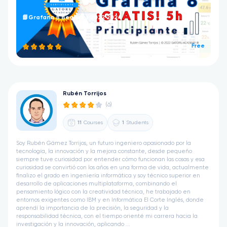
📘Grafana 8 Beginner 2022 2024
Free
Rubén Torrijos
(6)
11
Courses
1
Students
Soy Rubén Gámez Torrijos, un futuro ingeniero apasionado por la
tecnología, la innovación y la mejora constante, desde pequeño
siempre tuve curiosidad por entender cómo funcionan las cosas y esa
curiosidad se convirtió con los años en una forma de vida, actualmente
finalizo el grado en ingeniería informática y soy técnico superior en
desarrollo de aplicaciones multiplataforma, combinando el
pensamiento lógico con la creatividad técnica, he trabajado en
entornos exigentes como IBM y en Informática El Corte Inglés, donde
aprendí la importancia de la precisión, la seguridad y la
responsabilidad técnica, con el tiempo orienté mi carrera hacia la
investigación y la innovación, aplicando ...