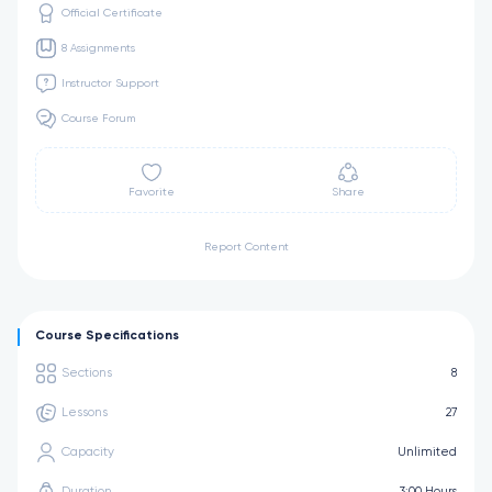
Official Certificate
8 Assignments
Instructor Support
Course Forum
Favorite
Share
Report Content
Course Specifications
Sections
8
Lessons
27
Capacity
Unlimited
Duration
3:00 Hours