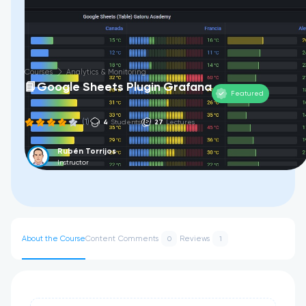
Courses
Analytics & Monitoring
📘Google Sheets Plugin Grafana
Featured
(1)
4
Students
27
Lectures
Rubén Torrijos
Instructor
About the Course
Content
Comments
Reviews
0
1