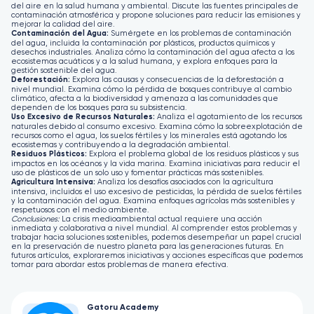
del aire en la salud humana y ambiental. Discute las fuentes principales de
contaminación atmosférica y propone soluciones para reducir las emisiones y
mejorar la calidad del aire.
Contaminación del Agua:
Sumérgete en los problemas de contaminación
del agua, incluida la contaminación por plásticos, productos químicos y
desechos industriales. Analiza cómo la contaminación del agua afecta a los
ecosistemas acuáticos y a la salud humana, y explora enfoques para la
gestión sostenible del agua.
Deforestación:
Explora las causas y consecuencias de la deforestación a
nivel mundial. Examina cómo la pérdida de bosques contribuye al cambio
climático, afecta a la biodiversidad y amenaza a las comunidades que
dependen de los bosques para su subsistencia.
Uso Excesivo de Recursos Naturales:
Analiza el agotamiento de los recursos
naturales debido al consumo excesivo. Examina cómo la sobreexplotación de
recursos como el agua, los suelos fértiles y los minerales está agotando los
ecosistemas y contribuyendo a la degradación ambiental.
Residuos Plásticos:
Explora el problema global de los residuos plásticos y sus
impactos en los océanos y la vida marina. Examina iniciativas para reducir el
uso de plásticos de un solo uso y fomentar prácticas más sostenibles.
Agricultura Intensiva:
Analiza los desafíos asociados con la agricultura
intensiva, incluidos el uso excesivo de pesticidas, la pérdida de suelos fértiles
y la contaminación del agua. Examina enfoques agrícolas más sostenibles y
respetuosos con el medio ambiente.
Conclusiones:
La crisis medioambiental actual requiere una acción
inmediata y colaborativa a nivel mundial. Al comprender estos problemas y
trabajar hacia soluciones sostenibles, podemos desempeñar un papel crucial
en la preservación de nuestro planeta para las generaciones futuras. En
futuros artículos, exploraremos iniciativas y acciones específicas que podemos
tomar para abordar estos problemas de manera efectiva.
Gatoru Academy