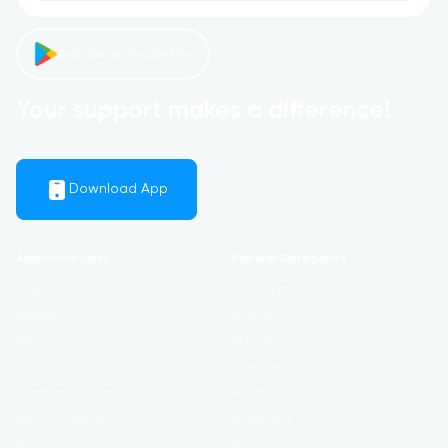
Available on Google Play
Your support makes a difference!
Download App
Additional Links
Popular Categories
Login
Development
Register
Business
Blog
Marketing
Contact
Lifestyle
Certificate Validation
Health
Become Instructor
Academics
Privacy and Terms
Design