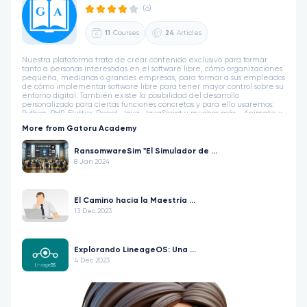
(6)
11
Courses
24
Articles
Nuestra plataforma trata de crear contenido exclusivo para formar
tanto a personas interesadas en el software libre, cómo organizaciones
pequeña, medianas o grandes empresas, para formar a sus empleados
de cómo implementar software libre para tener mayor control sobre su
entorno digital. También existe la posibilidad del desarrollo
personalizado para ciertas funciones concretas y para ello usaremos:
Python, PHP, Flutter, React, Java, JavaScript y muchos más... Anímate y
únete a la comunidad que está creciendo poco a poco.
More from Gatoru Academy
RansomwareSim "El Simulador de ...
8 Jan 2024
El Camino hacia la Maestría ...
13 Dec 2023
Explorando LineageOS: Una ...
4 Dec 2023